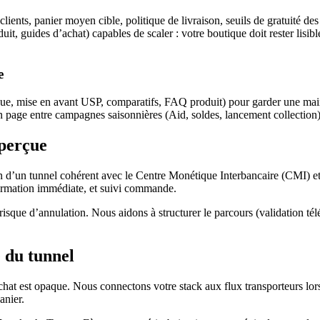
ents, panier moyen cible, politique de livraison, seuils de gratuité de
duit, guides d’achat) capables de scaler : votre boutique doit rester lis
e
rque, mise en avant USP, comparatifs, FAQ produit) pour garder une main
en page entre campagnes saisonnières (Aid, soldes, lancement collection)
 perçue
n d’un tunnel cohérent avec le Centre Monétique Interbancaire (CMI) et, 
firmation immédiate, et suivi commande.
 risque d’annulation. Nous aidons à structurer le parcours (validation 
e du tunnel
hat est opaque. Nous connectons votre stack aux flux transporteurs lorsqu
anier.