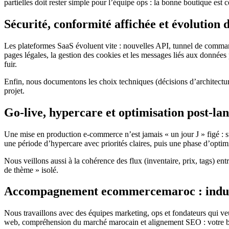
partielles doit rester simple pour l’équipe ops : la bonne boutique est 
Sécurité, conformité affichée et évolution 
Les plateformes SaaS évoluent vite : nouvelles API, tunnel de commande,
pages légales, la gestion des cookies et les messages liés aux données
fuir.
Enfin, nous documentons les choix techniques (décisions d’architecture
projet.
Go-live, hypercare et optimisation post-l
Une mise en production e-commerce n’est jamais « un jour J » figé : su
une période d’hypercare avec priorités claires, puis une phase d’optimis
Nous veillons aussi à la cohérence des flux (inventaire, prix, tags) e
de thème » isolé.
Accompagnement ecommercemaroc : industr
Nous travaillons avec des équipes marketing, ops et fondateurs qui veu
web, compréhension du marché marocain et alignement SEO : votre bouti