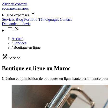
Aller au contenu
ecommercemaroc
expand_more
Nos expertises
Services
Blog
Portfolio
Témoignages
Contact
Demande un devis
menu
close
Accueil
/
Services
/
Boutique en ligne
design_services
Service
Boutique en ligne au Maroc
Création et optimisation de boutiques en ligne haute performance pou