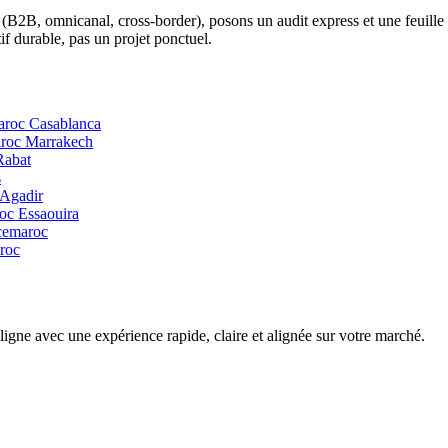
B, omnicanal, cross-border), posons un audit express et une feuille de r
if durable, pas un projet ponctuel.
aroc
Casablanca
aroc
Marrakech
Rabat
s
Agadir
roc
Essaouira
cemaroc
roc
ne avec une expérience rapide, claire et alignée sur votre marché.